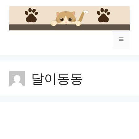
Skip
to
content
Menu
달이동동